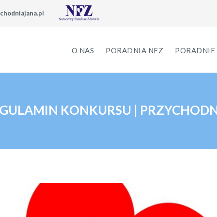
chodniajana.pl
O NAS
PORADNIA NFZ
PORADNIE 
REGULAMIN KONKURSU | PRZYCHODN