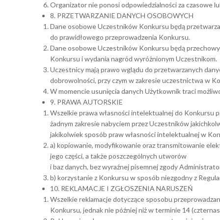
Organizator nie ponosi odpowiedzialności za czasowe lub
8. PRZETWARZANIE DANYCH OSOBOWYCH
Dane osobowe Uczestników Konkursu będą przetwarzane
do prawidłowego przeprowadzenia Konkursu.
Dane osobowe Uczestników Konkursu będą przechowywa
Konkursu i wydania nagród wyróżnionym Uczestnikom.
Uczestnicy mają prawo wglądu do przetwarzanych danyc
dobrowolności, przy czym w zakresie uczestnictwa w K
W momencie usunięcia danych Użytkownik traci możliw
9. PRAWA AUTORSKIE
Wszelkie prawa własności intelektualnej do Konkursu p
żadnym zakresie nabyciem przez Uczestników jakichkolw
jakikolwiek sposób praw własności intelektualnej w Kon
a) kopiowanie, modyfikowanie oraz transmitowanie ele
jego części, a także poszczególnych utworów
i baz danych, bez wyraźnej pisemnej zgody Administrato
b) korzystanie z Konkursu w sposób niezgodny z Regul
10. REKLAMACJE I ZGŁOSZENIA NARUSZEŃ
Wszelkie reklamacje dotyczące sposobu przeprowadzania
Konkursu, jednak nie później niż w terminie 14 (czterna