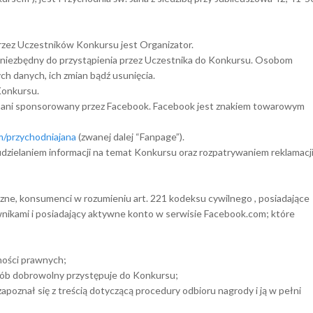
ez Uczestników Konkursu jest Organizator.
niezbędny do przystąpienia przez Uczestnika do Konkursu. Osobom
h danych, ich zmian bądź usunięcia.
 Konkursu.
y ani sponsorowany przez Facebook. Facebook jest znakiem towarowym
/przychodniajana
(zwanej dalej “Fanpage”).
udzielaniem informacji na temat Konkursu oraz rozpatrywaniem reklamacj
ne, konsumenci w rozumieniu art. 221 kodeksu cywilnego , posiadające
nikami i posiadający aktywne konto w serwisie Facebook.com; które
nności prawnych;
posób dobrowolny przystępuje do Konkursu;
apoznał się z treścią dotyczącą procedury odbioru nagrody i ją w pełni