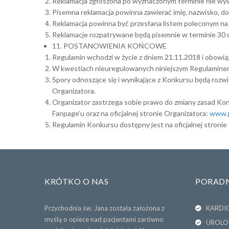
Reklamacja zgłoszona po wyznaczonym terminie nie wy
Pisemna reklamacja powinna zawierać imię, nazwisko, do
Reklamacja powinna być przesłana listem poleconym na 
Reklamacje rozpatrywane będą pisemnie w terminie 30 d
11. POSTANOWIENIA KOŃCOWE
Regulamin wchodzi w życie z dniem 21.11.2018 i obowiąz
W kwestiach nieuregulowanych niniejszym Regulaminem 
Spory odnoszące się i wynikające z Konkursu będą rozw
Organizatora.
Organizator zastrzega sobie prawo do zmiany zasad Kon
Fanpage’u oraz na oficjalnej stronie Organizatora:
www.p
Regulamin Konkursu dostępny jest na oficjalnej stronie
KRÓTKO O NAS
PORADN
Przychodnia św. Jana została założona z
KARDI
myślą o opiece nad pacjentami zarówno
UROLO