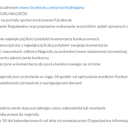
pod adresem
www.facebook.com/przychodniajana
BIORU NAGRÓD
i na portalu społecznościowym Facebook.
nie Regulaminu oraz poprawne wykonanie wszystkich zadań opisanych 
e największej ilości polubień komentarzy konkursowych.
zwycięzców z największą liczbą polubień swojego komentarza.
 i warunkach odbioru Nagrody za pośrednictwem wiadomości prywatnej,
entu zakończenia konkursu.
eszczona w komentarzu do posta konkursowego na stronie
grody jest przesłanie w ciągu 36 godzin od ogłoszenia wyników Konku
iadomości prywatnej z następującymi danymi:
przekroczenie dopuszczalnego czasu odpowiedzi lub wysłanie
ika prawa do nagrody.
30 dni kalendarzowych od dnia otrzymania przez Organizatora informacji