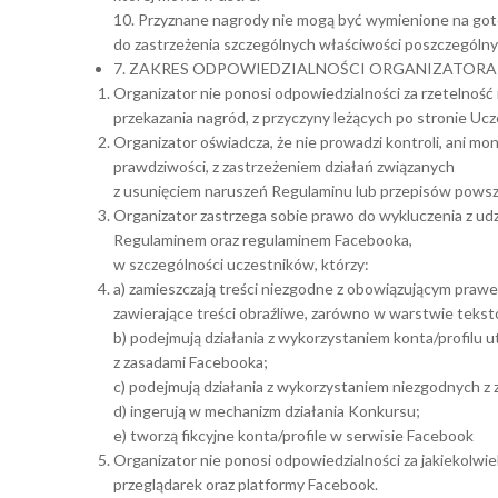
10. Przyznane nagrody nie mogą być wymienione na got
do zastrzeżenia szczególnych właściwości poszczególny
7. ZAKRES ODPOWIEDZIALNOŚCI ORGANIZATORA
Organizator nie ponosi odpowiedzialności za rzetelnoś
przekazania nagród, z przyczyny leżących po stronie Ucz
Organizator oświadcza, że nie prowadzi kontroli, ani mo
prawdziwości, z zastrzeżeniem działań związanych
z usunięciem naruszeń Regulaminu lub przepisów pows
Organizator zastrzega sobie prawo do wykluczenia z ud
Regulaminem oraz regulaminem Facebooka,
w szczególności uczestników, którzy:
a) zamieszczają treści niezgodne z obowiązującym pra
zawierające treści obraźliwe, zarówno w warstwie tekstowe
b) podejmują działania z wykorzystaniem konta/profilu
z zasadami Facebooka;
c) podejmują działania z wykorzystaniem niezgodnych z 
d) ingerują w mechanizm działania Konkursu;
e) tworzą fikcyjne konta/profile w serwisie Facebook
Organizator nie ponosi odpowiedzialności za jakiekolwie
przeglądarek oraz platformy Facebook.