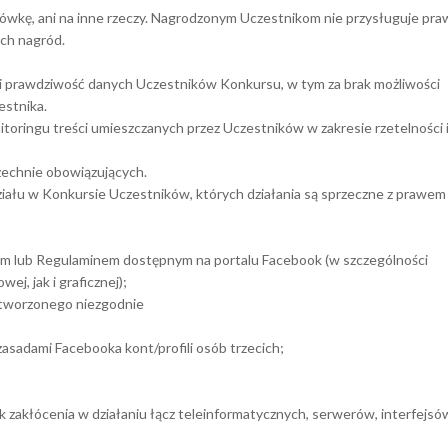
ówkę, ani na inne rzeczy. Nagrodzonym Uczestnikom nie przysługuje pra
ch nagród.
ć i prawdziwość danych Uczestników Konkursu, w tym za brak możliwości
estnika.
nitoringu treści umieszczanych przez Uczestników w zakresie rzetelności 
zechnie obowiązujących.
ziału w Konkursie Uczestników, których działania są sprzeczne z prawem
wem lub Regulaminem dostępnym na portalu Facebook (w szczególności
j, jak i graficznej);
 utworzonego niezgodnie
zasadami Facebooka kont/profili osób trzecich;
k zakłócenia w działaniu łącz teleinformatycznych, serwerów, interfejsó