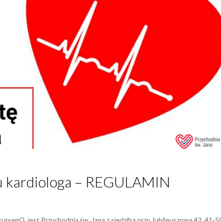
u kardiologa – REGULAMIN
sem”), jest Przychodnia św. Jana z siedzibą przy Jubileuszowa 42, 41-5