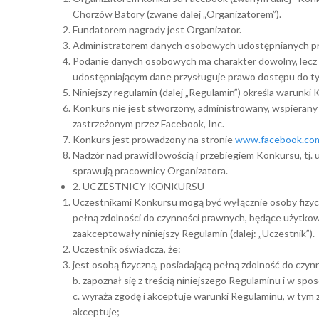
Chorzów Batory (zwane dalej „Organizatorem”).
Fundatorem nagrody jest Organizator.
Administratorem danych osobowych udostępnianych prz
Podanie danych osobowych ma charakter dowolny, lecz 
udostępniającym dane przysługuje prawo dostępu do tyc
Niniejszy regulamin (dalej „Regulamin”) określa warunki
Konkurs nie jest stworzony, administrowany, wspieran
zastrzeżonym przez Facebook, Inc.
Konkurs jest prowadzony na stronie
www.facebook.com
Nadzór nad prawidłowością i przebiegiem Konkursu, tj. 
sprawują pracownicy Organizatora.
2. UCZESTNICY KONKURSU
Uczestnikami Konkursu mogą być wyłącznie osoby fizycz
pełną zdolności do czynności prawnych, będące użytkow
zaakceptowały niniejszy Regulamin (dalej: „Uczestnik”).
Uczestnik oświadcza, że:
jest osobą fizyczną, posiadającą pełną zdolność do czy
b. zapoznał się z treścią niniejszego Regulaminu i w s
c. wyraża zgodę i akceptuje warunki Regulaminu, w tym z
akceptuje;