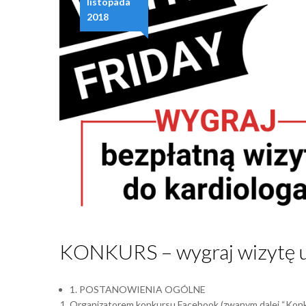
listopada
2018
KONKURS – wygraj wizytę 
1. POSTANOWIENIA OGÓLNE
Organizatorem konkursu Facebook (zwanym dalej “Konkur