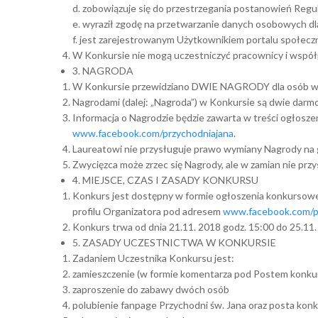
d. zobowiązuje się do przestrzegania postanowień Regu
e. wyraził zgodę na przetwarzanie danych osobowych d
f. jest zarejestrowanym Użytkownikiem portalu społec
W Konkursie nie mogą uczestniczyć pracownicy i współ
3. NAGRODA
W Konkursie przewidziano DWIE NAGRODY dla osób wy
Nagrodami (dalej: „Nagroda”) w Konkursie są dwie darmo
Informacja o Nagrodzie będzie zawarta w treści ogłosze
www.facebook.com/przychodniajana
.
Laureatowi nie przysługuje prawo wymiany Nagrody na 
Zwycięzca może zrzec się Nagrody, ale w zamian nie prz
4. MIEJSCE, CZAS I ZASADY KONKURSU
Konkurs jest dostępny w formie ogłoszenia konkursowe
profilu Organizatora pod adresem
www.facebook.com/p
Konkurs trwa od dnia 21.11. 2018 godz. 15:00 do 25.11.
5. ZASADY UCZESTNICTWA W KONKURSIE
Zadaniem Uczestnika Konkursu jest:
zamieszczenie (w formie komentarza pod Postem konkur
zaproszenie do zabawy dwóch osób
polubienie fanpage Przychodni św. Jana oraz posta ko