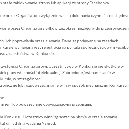
 stałe zablokowanie strony lub aplikacji ze strony Facebooka.
 przez Organizatora wyłącznie w celu dokonania czynności niezbędny
ne przez Organizatora tylko przez okres niezbędny do przeprowadzen
h i ich poprawiania oraz usuwania. Dane są podawane na zasadach
onkursie wymagana jest rejestracja na portalu społecznościowym Facebo
ość Uczestnictwa w Konkursie.
rzysługują Organizatorowi. Uczestnictwo w Konkursie nie skutkuje w
iek praw własności intelektualnej. Zabronione jest naruszanie w
kursie, w szczególności:
ktronicznie lub rozpowszechnianie w inny sposób mechanizmu Konkursu 
ra;
aminem lub powszechnie obowiązującymi przepisami.
 Konkursu, Uczestnicy winni zgłaszać na piśmie w czasie trwania
stu) dni od dnia wydania Nagród.