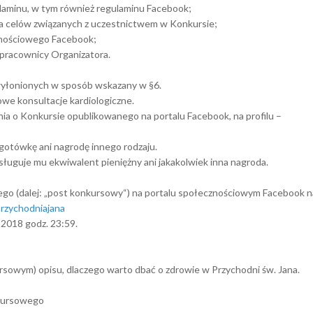
laminu, w tym również regulaminu Facebook;
la celów związanych z uczestnictwem w Konkursie;
znościowego Facebook;
pracownicy Organizatora.
łonionych w sposób wskazany w §6.
we konsultacje kardiologiczne.
nia o Konkursie opublikowanego na portalu Facebook, na profilu –
gotówkę ani nagrodę innego rodzaju.
ysługuje mu ekwiwalent pieniężny ani jakakolwiek inna nagroda.
go (dalej: „post konkursowy“) na portalu społecznościowym Facebook n
rzychodniajana
 2018 godz. 23:59.
sowym) opisu, dlaczego warto dbać o zdrowie w Przychodni św. Jana.
nkursowego