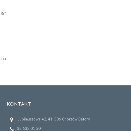
18r”
a na
KONTAKT
Jubileuszowa 42, 41-506 Chorzów Batory
32 632 01 50