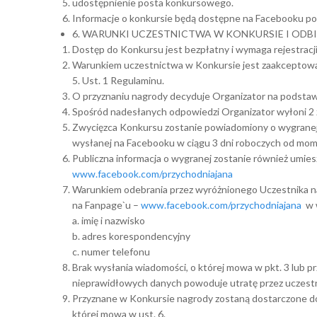
udostępnienie posta konkursowego.
Informacje o konkursie będą dostępne na Facebooku 
6. WARUNKI UCZESTNICTWA W KONKURSIE I OD
Dostęp do Konkursu jest bezpłatny i wymaga rejestracj
Warunkiem uczestnictwa w Konkursie jest zaakceptowa
5. Ust. 1 Regulaminu.
O przyznaniu nagrody decyduje Organizator na podstawi
Spośród nadesłanych odpowiedzi Organizator wyłoni 2 
Zwycięzca Konkursu zostanie powiadomiony o wygranej
wysłanej na Facebooku w ciągu 3 dni roboczych od mom
Publiczna informacja o wygranej zostanie również umi
www.facebook.com/przychodniajana
Warunkiem odebrania przez wyróżnionego Uczestnika na
na Fanpage`u –
www.facebook.com/przychodniajana
w w
a. imię i nazwisko
b. adres korespondencyjny
c. numer telefonu
Brak wysłania wiadomości, o której mowa w pkt. 3 lub 
nieprawidłowych danych powoduje utratę przez uczestn
Przyznane w Konkursie nagrody zostaną dostarczone do 
której mowa w ust. 6.