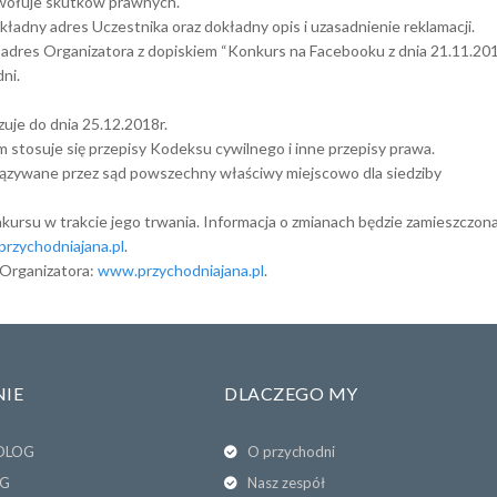
wołuje skutków prawnych.
kładny adres Uczestnika oraz dokładny opis i uzasadnienie reklamacji.
adres Organizatora z dopiskiem “Konkurs na Facebooku z dnia 21.11.20
ni.
uje do dnia 25.12.2018r.
stosuje się przepisy Kodeksu cywilnego i inne przepisy prawa.
iązywane przez sąd powszechny właściwy miejscowo dla siedziby
kursu w trakcie jego trwania. Informacja o zmianach będzie zamieszczon
rzychodniajana.pl
.
 Organizatora:
www.przychodniajana.pl
.
IE
DLACZEGO MY
OLOG
O przychodni
G
Nasz zespół