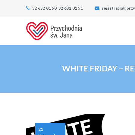
32 632 01 50
,
32 632 01 51
rejestracja@przy
WHITE FRIDAY – 
21