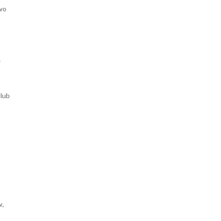
wo
i
 lub
w,