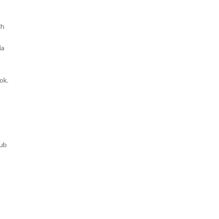
ch
ia
ok.
lub